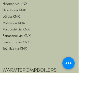
Hisense via KNX
Hitachi via KNX
LG via KNX
Midea via KNX
Misubishi via KNX
Panasonic via KNX
Samsung via KNX
Toshiba via KNX
WARMTEPOMPBOILERS
Alle merken/modellen met SmartGrid- of PV
input (bijna alle recente warmtepompen
hebben die): Vaillant, Bulex, Atlantic, ...