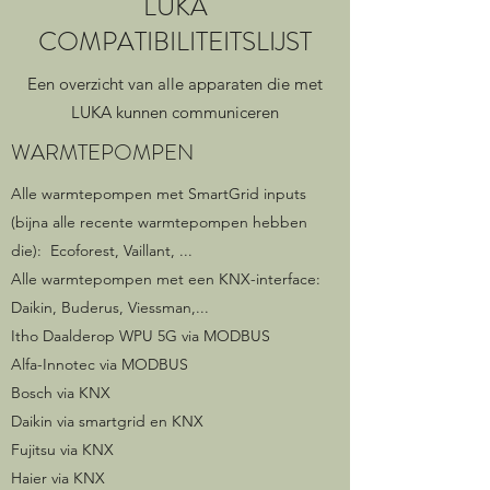
LUKA
COMPATIBILITEITSLIJST
Een overzicht van alle apparaten die met
LUKA kunnen communiceren
WARMTEPOMPEN
Alle warmtepompen met SmartGrid inputs
(bijna alle recente warmtepompen hebben
die): Ecoforest, Vaillant, ...
Alle warmtepompen met een KNX-interface:
Daikin, Buderus, Viessman,...
Itho Daalderop WPU 5G via MODBUS
Alfa-Innotec via MODBUS
Bosch via KNX
Daikin via smartgrid en KNX
Fujitsu via KNX
Haier via KNX