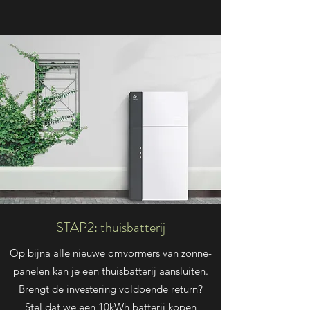
STAP2: thuisbatterij
Op bijna alle nieuwe omvormers van zonne-
panelen kan je een thuisbatterij aansluiten.
Brengt de investering voldoende return?
Stel dat we een 10kWh batterij kopen