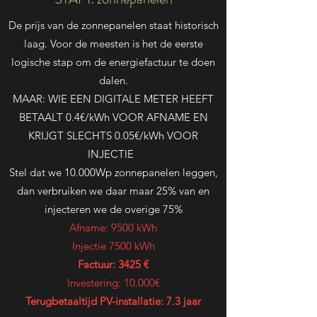
De prijs van de zonnepanelen staat historisch
laag. Voor de meesten is het de eerste
logische stap om de energiefactuur te doen
dalen.
MAAR: WIE EEN DIGITALE METER HEEFT
BETAALT 0.4€/kWh VOOR AFNAME EN
KRIJGT SLECHTS 0.05€/kWh VOOR
INJECTIE
Stel dat we 10.000Wp zonnepanelen leggen,
dan verbruiken we daar maar 25% van en
injecteren we de overige 75%
Afname: 9500 kWh
Injectie 7500 kWh
Factuur: 3425 €
Investering: 10.000€
Terugbetaaltijd PV-installatie: 7.3 jaar